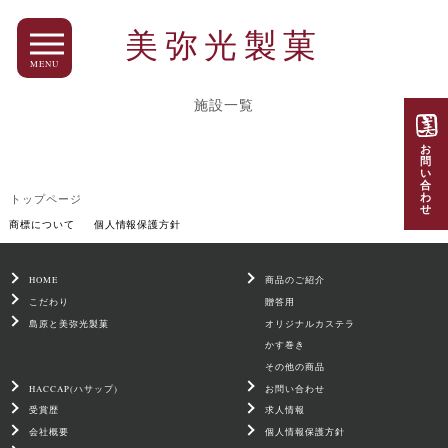
美弥光製菓
MENU
施設一覧
お
問
い
合
わ
トップページ
せ
商標について
個人情報保護方針
HOME
商品のご紹介
こだわり
贈答用
島原と美弥光製菓
オリジナルカステラ
かす巻き
その他の商品
HACCAP(ハサップ)
お問い合わせ
受賞歴
求人情報
会社概要
個人情報保護方針